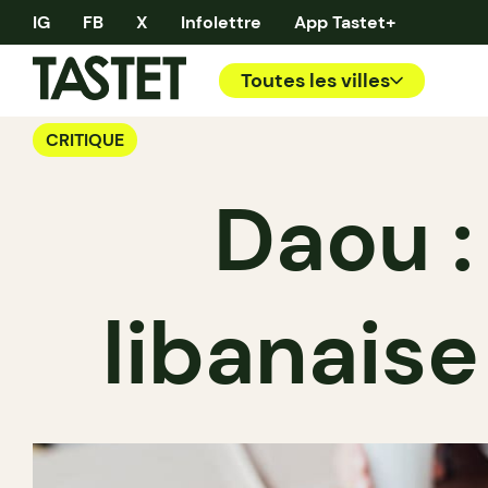
IG
FB
X
Infolettre
App Tastet+
Toutes les villes
CRITIQUE
Daou :
libanaise