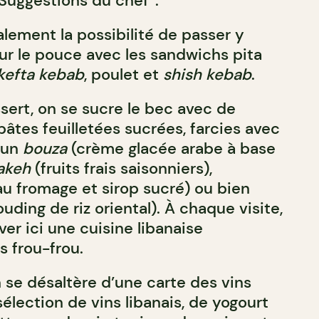
“Suggestions du chef”.
lement la possibilité de passer y
ur le pouce avec les sandwichs pita
, kefta kebab
, poulet et
shish kebab
.
ert, on se sucre le bec avec de
pâtes feuilletées sucrées, farcies avec
 un
bouza
(crème glacée arabe à base
akeh
(fruits frais saisonniers),
au fromage et sirop sucré) ou bien
ouding de riz oriental). À chaque visite,
ver ici une cuisine libanaise
s frou-frou.
 se désaltère d’une carte des vins
sélection de vins libanais, de yogourt