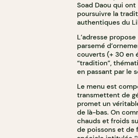
Soad Daou qui ont r
poursuivre la tradi
authentiques du Li
L’adresse propose 
parsemé d’ornement
couverts (+ 30 en é
“tradition”, théma
en passant par le s
Le menu est compos
transmettent de gé
promet un véritable
de là-bas. On com
chauds et froids su
de poissons et de f