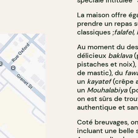
spéciale intitulée 
La maison offre éga
prendre un repas s
classiques ;
falafel
Au moment du dess
délicieux
baklava
(
pistaches et noix),
de mastic), du
faw
un
kayatef
(crêpe 
un
Mouhalabiya
(p
on est sûrs de trou
authentique et san
Coté breuvages, on
incluant une belle 