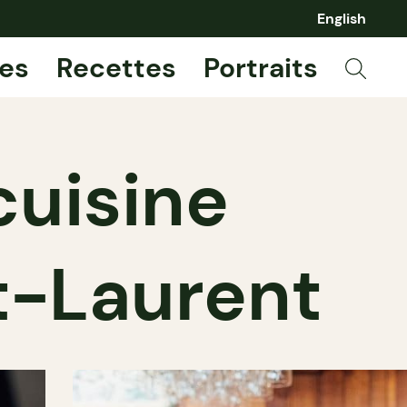
English
es
Recettes
Portraits
cuisine
nt-Laurent