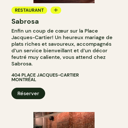
RESTAURANT
Sabrosa
BAR
Enfin un coup de cœur sur la Place
BAR À VIN
Jacques-Cartier! Un heureux mariage de
BAR À COCKTAIL
plats riches et savoureux, accompagnés
d’un service bienveillant et d’un décor
feutré muy caliente, vous attend chez
Sabrosa.
404 PLACE JACQUES-CARTIER
MONTRÉAL
Réserver