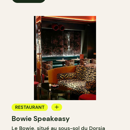
RESTAURANT
Bowie Speakeasy
BAR
Le Bowie, situé au sous-sol du Dorsia
BAR À COCKTAIL