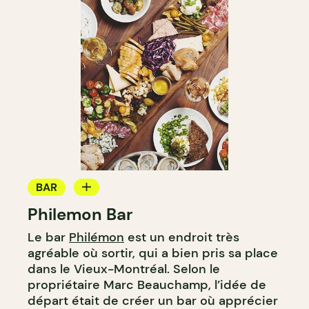
BAR
Philemon Bar
BAR À VIN
Le bar
Philémon
est un endroit très
BAR À COCKTAIL
agréable où sortir, qui a bien pris sa place
dans le Vieux-Montréal. Selon le
propriétaire Marc Beauchamp, l’idée de
départ était de créer un bar où apprécier