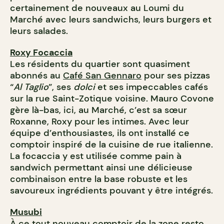
certainement de nouveaux au Loumi du
Marché avec leurs sandwichs, leurs burgers et
leurs salades.
Roxy Focaccia
Les résidents du quartier sont quasiment
abonnés au
Café San Gennaro
pour ses pizzas
“
Al Taglio
”, ses
dolci
et ses impeccables cafés
sur la rue Saint-Zotique voisine. Mauro Covone
gère là-bas, ici, au Marché, c’est sa sœur
Roxanne, Roxy pour les intimes. Avec leur
équipe d’enthousiastes, ils ont installé ce
comptoir inspiré de la cuisine de rue italienne.
La focaccia y est utilisée comme pain à
sandwich permettant ainsi une délicieuse
combinaison entre la base robuste et les
savoureux ingrédients pouvant y être intégrés.
Musubi
À ce tout nouveau comptoir de la zone resto,