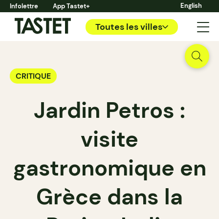
English
Infolettre
App Tastet+
Toutes les villes
CRITIQUE
Jardin Petros :
visite
gastronomique en
Grèce dans la