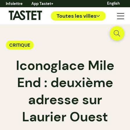
English
Infolettre
App Tastet+
Toutes les villes
CRITIQUE
Iconoglace Mile
End : deuxième
adresse sur
Laurier Ouest