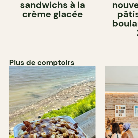
sandwichs à la
nouve
crème glacée
pâti
boula
Plus de comptoirs