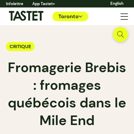
English
Infolettre
App Tastet+
Toronto
CRITIQUE
Fromagerie Brebis
: fromages
québécois dans le
Mile End