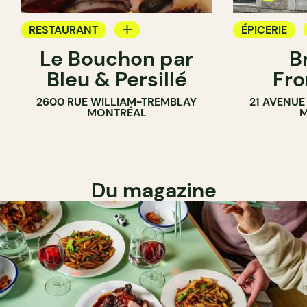
RESTAURANT
ÉPICERIE
Le Bouchon par
B
ÉPICERIE
SANDWICHE
Bleu & Persillé
Fro
COMPTOIR
2600 RUE WILLIAM-TREMBLAY
21 AVENUE
SANDWICHERIE
MONTRÉAL
M
Du magazine