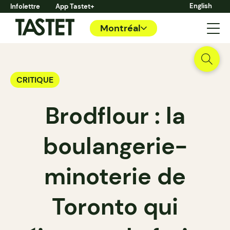
English
Infolettre
App Tastet+
Montréal
CRITIQUE
Brodflour : la
boulangerie-
minoterie de
Toronto qui