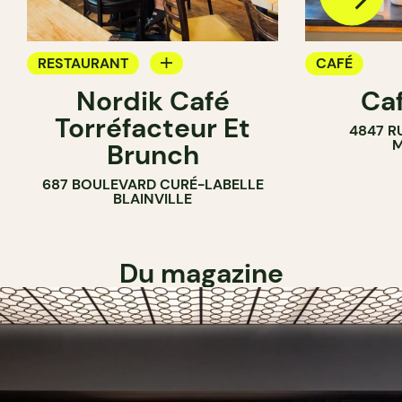
RESTAURANT
CAFÉ
Nordik Café
Caf
CAFÉ
Torréfacteur Et
4847 R
M
Brunch
687 BOULEVARD CURÉ-LABELLE
BLAINVILLE
Du magazine