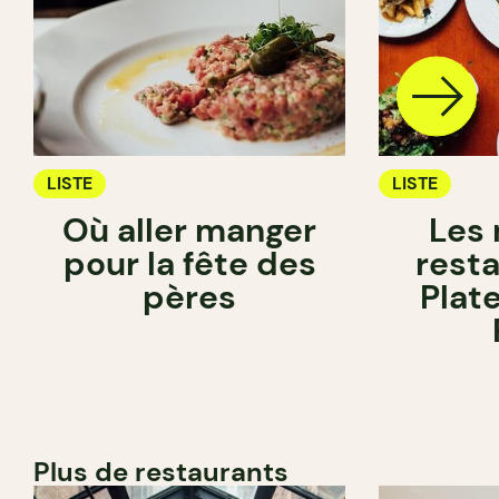
LISTE
LISTE
Où aller manger
Les 
pour la fête des
rest
pères
Plat
Plus de restaurants