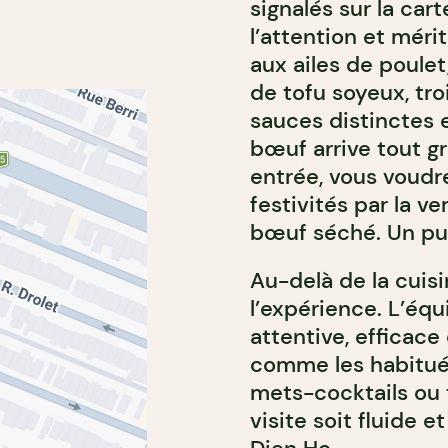
signalés sur la car
l’attention et mér
aux ailes de poulet
de tofu soyeux, tr
sauces distinctes 
bœuf arrive tout gr
entrée, vous voudr
festivités par la v
bœuf séché. Un pur
Au-delà de la cuisi
l’expérience. L’équi
attentive, efficace 
comme les habitués
mets-cocktails ou 
visite soit fluide 