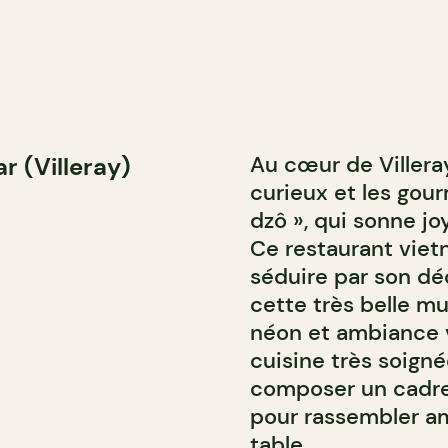
Au cœur de Villeray
 (Villeray)
curieux et les go
dzô », qui sonne joy
Ce restaurant vie
séduire par son dé
cette très belle mu
néon et ambiance 
cuisine très soigné
composer un cadre 
pour rassembler ami
table.