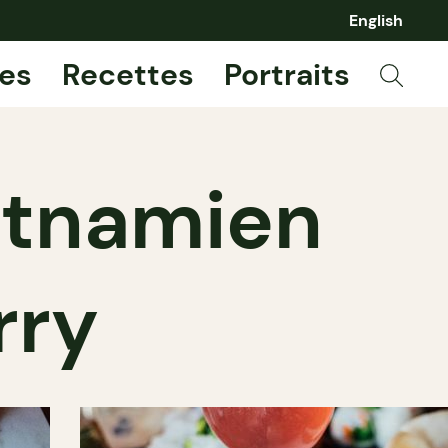
English
es
Recettes
Portraits
ietnamien
rry