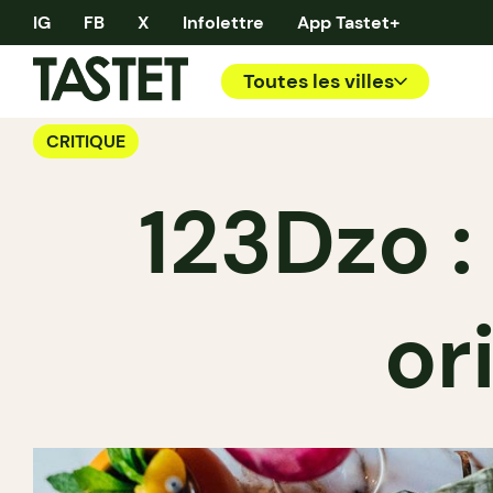
IG
FB
X
Infolettre
App Tastet+
Toutes les villes
CRITIQUE
123Dzo :
or