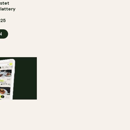
astet
lattery
025
N