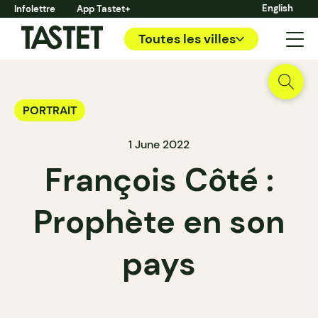
English
Infolettre
App Tastet+
Toutes les villes
PORTRAIT
1 June 2022
François Côté :
Prophète en son
pays