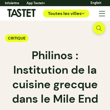
English
Infolettre
App Tastet+
Toutes les villes
CRITIQUE
Philinos :
Institution de la
cuisine grecque
dans le Mile End