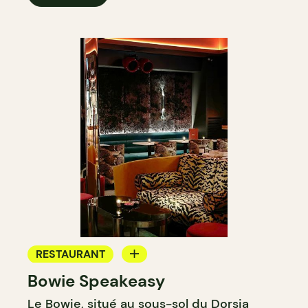
RESTAURANT
Bowie Speakeasy
BAR
Le Bowie, situé au sous-sol du Dorsia
BAR À COCKTAIL