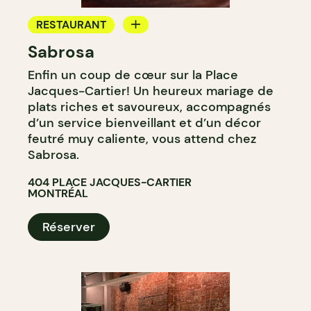
RESTAURANT
Sabrosa
BAR
Enfin un coup de cœur sur la Place
BAR À VIN
Jacques-Cartier! Un heureux mariage de
BAR À COCKTAIL
plats riches et savoureux, accompagnés
d’un service bienveillant et d’un décor
feutré muy caliente, vous attend chez
Sabrosa.
404 PLACE JACQUES-CARTIER
MONTRÉAL
Réserver