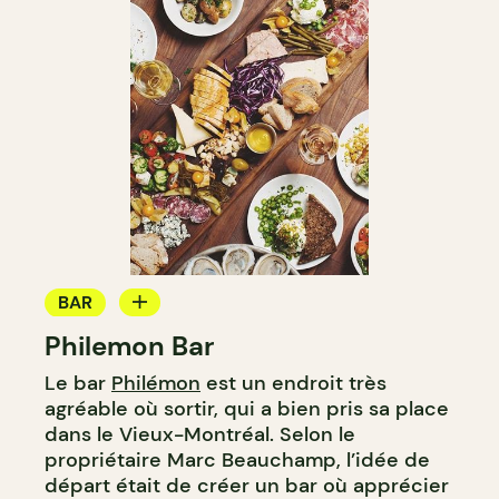
BAR
Philemon Bar
BAR À VIN
Le bar
Philémon
est un endroit très
BAR À COCKTAIL
agréable où sortir, qui a bien pris sa place
dans le Vieux-Montréal. Selon le
propriétaire Marc Beauchamp, l’idée de
départ était de créer un bar où apprécier