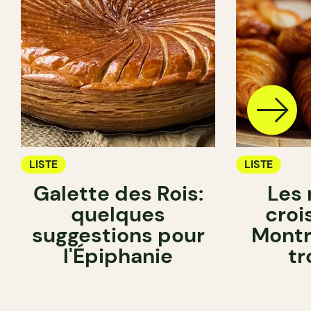
LISTE
LISTE
Galette des Rois:
Les 
quelques
croi
suggestions pour
Montré
l'Épiphanie
tr