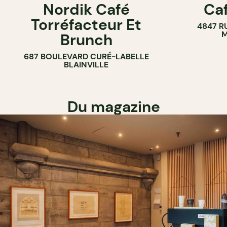
Nordik Café
Caf
CAFÉ
Torréfacteur Et
4847 R
M
Brunch
687 BOULEVARD CURÉ-LABELLE
BLAINVILLE
Du magazine