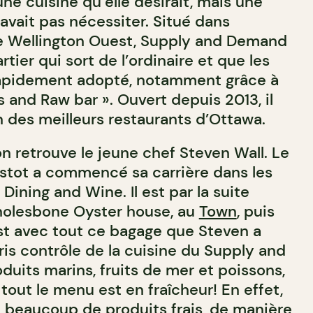
ne cuisine qu’elle désirait, mais une
savait pas nécessiter. Situé dans
ue Wellington Ouest, Supply and Demand
tier qui sort de l’ordinaire et que les
rapidement adopté, notamment grâce à
s and Raw bar ». Ouvert depuis 2013, il
n des meilleurs restaurants d’Ottawa.
on retrouve le jeune chef Steven Wall. Le
istot a commencé sa carrière dans les
Dining and Wine. Il est par la suite
olesbone Oyster house, au
Town
, puis
est avec tout ce bagage que Steven a
is contrôle de la cuisine du Supply and
oduits marins, fruits de mer et poissons,
 tout le menu est en fraîcheur! En effet,
si beaucoup de produits frais, de manière