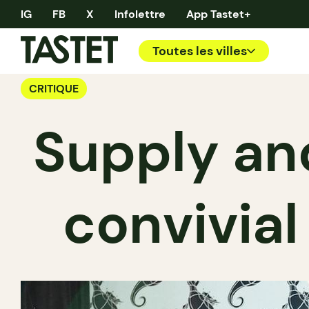
IG
FB
X
Infolettre
App Tastet+
Toutes les villes
CRITIQUE
Supply an
convivial