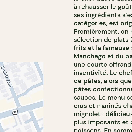
à rehausser le goût
ses ingrédients s’
catégories, est ori
Premièrement, on r
sélection de plats 
frits et la fameuse
Manchego et du b
une courte offrand
inventivité. Le che
de pâtes, alors que
pâtes confectionné
sauces. Le menu se
crus et marinés ch
mignolet : délicieu
plus imposants et 
poissons. En somme