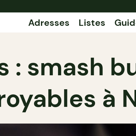
Adresses
Listes
Guid
s : smash b
royables à