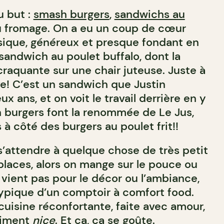
u but :
smash burgers
,
sandwichs au
 au fromage. On a eu un coup de cœur
sique, généreux et presque fondant en
sandwich au poulet buffalo, dont la
craquante sur une chair juteuse. Juste à
ve! C’est un sandwich que Justin
x ans, et on voit le travail derrière en y
 burgers font la renommée de Le Jus,
 à côté des burgers au poulet frit!!
 s’attendre à quelque chose de très petit
places, alors on mange sur le pouce ou
vient pas pour le décor ou l’ambiance,
typique d’un comptoir à comfort food.
cuisine réconfortante, faite avec amour,
aiment
nice
. Et ça, ça se goûte.