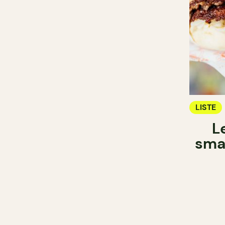
LISTE
L
sma