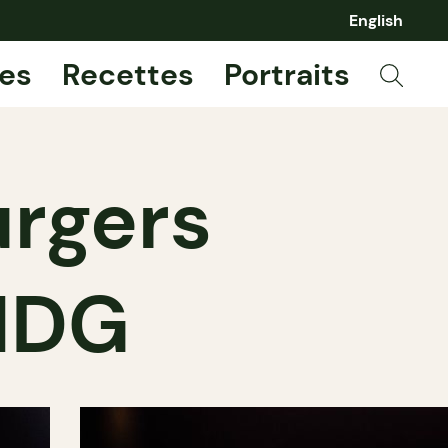
English
es
Recettes
Portraits
urgers
 NDG