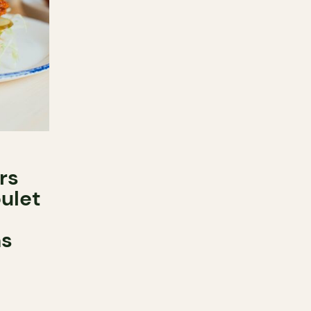
rs
ulet
ns