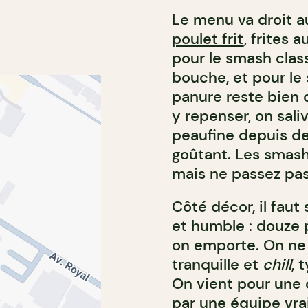
Le menu va droit a
poulet frit
, frites
pour le smash clas
bouche, et pour le 
panure reste bien 
y repenser, on sali
peaufine depuis deu
goûtant. Les smash
mais ne passez pas
Côté décor, il faut
et humble : douze 
on emporte. On ne 
tranquille et
chill
, 
On vient pour une 
par une équipe vr