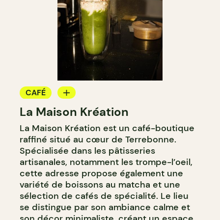
CAFÉ
La Maison Kréation
PÂTISSERIE
​​La Maison Kréation est un café-boutique
BOULANGERIE
raffiné situé au cœur de Terrebonne.
Spécialisée dans les pâtisseries
artisanales, notamment les trompe-l’oeil,
cette adresse propose également une
variété de boissons au matcha et une
sélection de cafés de spécialité. Le lieu
se distingue par son ambiance calme et
son décor minimaliste, créant un espace