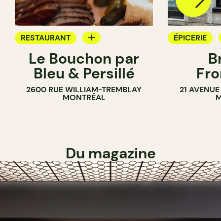
RESTAURANT
ÉPICERIE
Le Bouchon par
B
ÉPICERIE
SANDWICHE
Bleu & Persillé
Fro
COMPTOIR
2600 RUE WILLIAM-TREMBLAY
21 AVENUE
SANDWICHERIE
MONTRÉAL
M
Du magazine