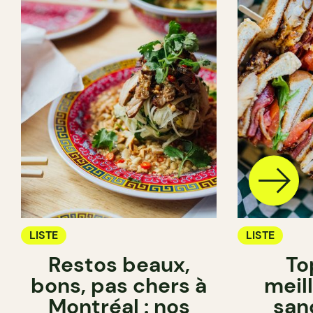
LISTE
LISTE
Restos beaux,
Top
bons, pas chers à
meil
Montréal : nos
san