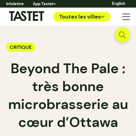
English
Infolettre
App Tastet+
Toutes les villes
CRITIQUE
Beyond The Pale :
très bonne
microbrasserie au
cœur d’Ottawa