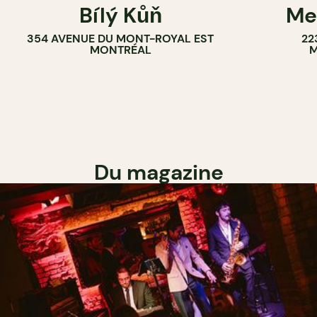
Bílý Kůň
Me
BAR À COCKTAIL
BRASSERIE
354 AVENUE DU MONT-ROYAL EST
22
BRASSERIE
MONTRÉAL
M
Du magazine