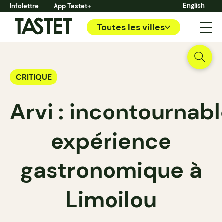
English
Infolettre
App Tastet+
Toutes les villes
CRITIQUE
Arvi : incontournab
expérience
gastronomique à
Limoilou