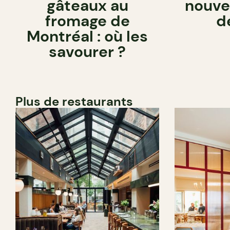
gâteaux au
nouve
fromage de
d
Montréal : où les
savourer ?
Plus de restaurants