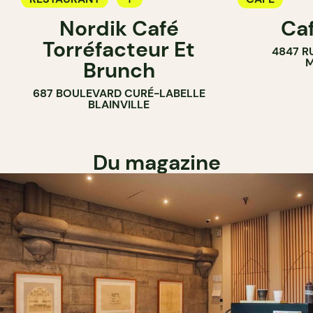
Nordik Café
Caf
CAFÉ
Torréfacteur Et
4847 R
M
Brunch
687 BOULEVARD CURÉ-LABELLE
BLAINVILLE
Du magazine