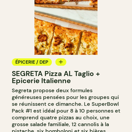
ÉPICERIE / DEP
SEGRETA Pizza AL Taglio +
COMPTOIR
Epicerie Italienne
Segreta propose deux formules
généreuses pensées pour les groupes qui
se réunissent ce dimanche. Le SuperBowl
Pack #1 est idéal pour 8 à 10 personnes et
comprend quatre pizzas au choix, une
grosse salade familiale, 12 cannolis à la
pistache, six bomboloni et six bières