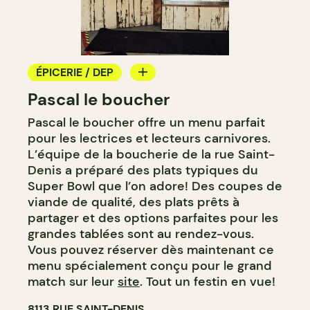
ÉPICERIE / DEP
Pascal le boucher
COMPTOIR
Pascal le boucher offre un menu parfait
BOUCHERIE
pour les lectrices et lecteurs carnivores.
CAVISTE
L’équipe de la boucherie de la rue Saint-
Denis a préparé des plats typiques du
Super Bowl que l’on adore! Des coupes de
viande de qualité, des plats prêts à
partager et des options parfaites pour les
grandes tablées sont au rendez-vous.
Vous pouvez réserver dès maintenant ce
menu spécialement conçu pour le grand
match sur leur
site
. Tout un festin en vue!
8113 RUE SAINT-DENIS