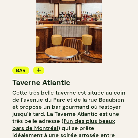
BAR
Taverne Atlantic
BAR À COCKTAIL
Cette très belle taverne est située au coin
de l’avenue du Parc et de la rue Beaubien
et propose un bar gourmand où festoyer
jusqu’à tard. La Taverne Atlantic est une
très belle adresse (
l’un des plus beaux
bars de Montréal
) qui se prête
idéalement à une soirée arrosée entre