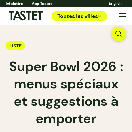
English
Infolettre
App Tastet+
Toutes les villes
LISTE
Super Bowl 2026 :
menus spéciaux
et suggestions à
emporter