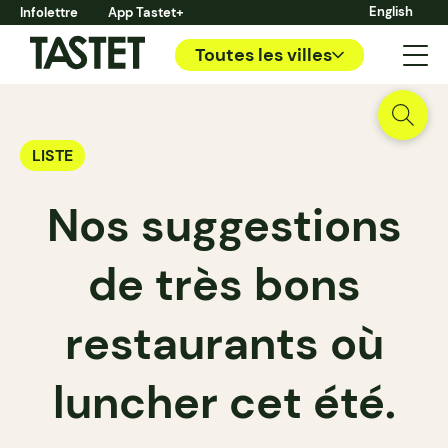
English
Infolettre
App Tastet+
Toutes les villes
LISTE
Nos suggestions
de très bons
restaurants où
luncher cet été.