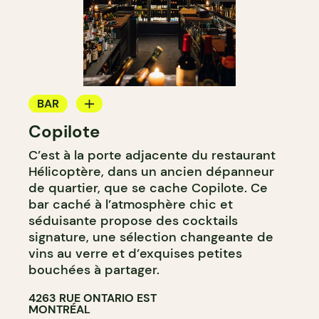
BAR
Copilote
BAR À VIN
C’est à la porte adjacente du restaurant
BAR À COCKTAIL
Hélicoptère, dans un ancien dépanneur
de quartier, que se cache Copilote. Ce
bar caché à l’atmosphère chic et
séduisante propose des cocktails
signature, une sélection changeante de
vins au verre et d’exquises petites
bouchées à partager.
4263 RUE ONTARIO EST
MONTRÉAL