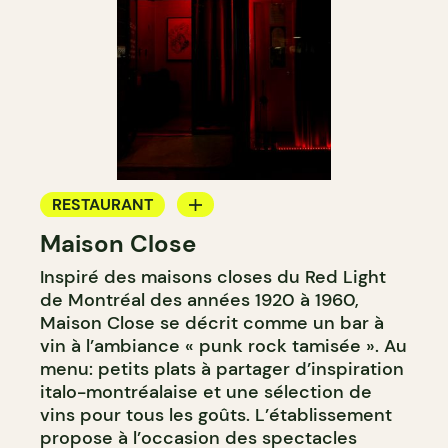
RESTAURANT
Maison Close
BAR À VIN
Inspiré des maisons closes du Red Light
de Montréal des années 1920 à 1960,
Maison Close se décrit comme un bar à
vin à l’ambiance « punk rock tamisée ». Au
menu: petits plats à partager d’inspiration
italo-montréalaise et une sélection de
vins pour tous les goûts. L’établissement
propose à l’occasion des spectacles