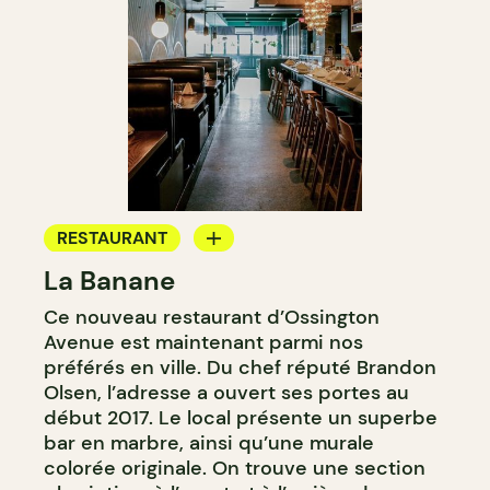
RESTAURANT
La Banane
BAR À VIN
Ce nouveau restaurant d’Ossington
BAR À COCKTAIL
Avenue est maintenant parmi nos
préférés en ville. Du chef réputé Brandon
Olsen, l’adresse a ouvert ses portes au
début 2017. Le local présente un superbe
bar en marbre, ainsi qu’une murale
colorée originale. On trouve une section