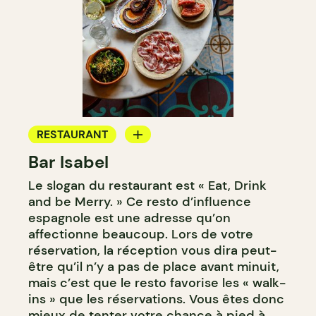
RESTAURANT
Bar Isabel
BAR À VIN
Le slogan du restaurant est « Eat, Drink
BAR À COCKTAIL
and be Merry. » Ce resto d’influence
espagnole est une adresse qu’on
affectionne beaucoup. Lors de votre
réservation, la réception vous dira peut-
être qu’il n’y a pas de place avant minuit,
mais c’est que le resto favorise les « walk-
ins » que les réservations. Vous êtes donc
mieux de tenter votre chance à pied à