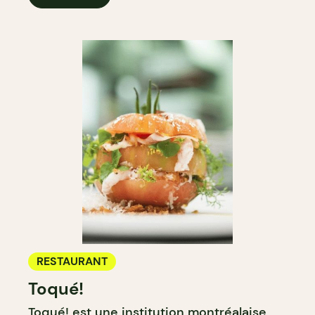
RESTAURANT
Toqué!
Toqué!
est une
institution
montréalaise