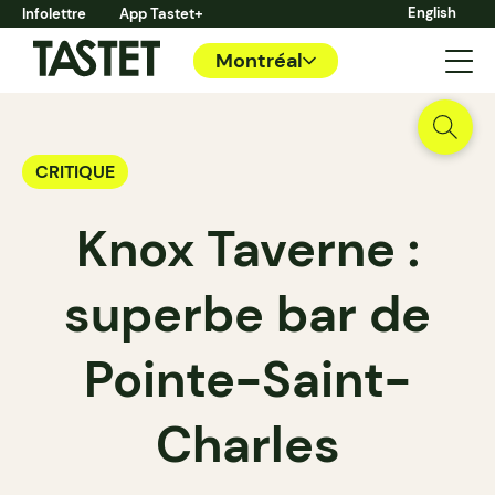
English
Infolettre
App Tastet+
Montréal
CRITIQUE
Knox Taverne :
superbe bar de
Pointe-Saint-
Charles