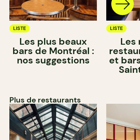
LISTE
LISTE
Les plus beaux
Les 
bars de Montréal :
restau
nos suggestions
et bar
Sain
Plus de restaurants