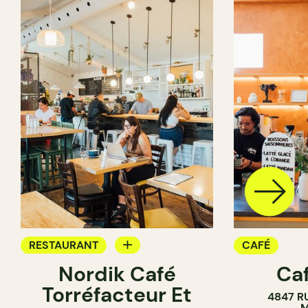
RESTAURANT
CAFÉ
Nordik Café
Caf
CAFÉ
Torréfacteur Et
4847 R
M