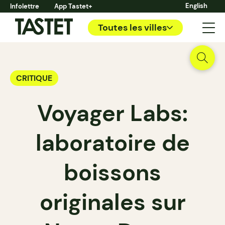
English
Infolettre
App Tastet+
Toutes les villes
CRITIQUE
Voyager Labs:
laboratoire de
boissons
originales sur