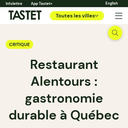
English
Infolettre
App Tastet+
Toutes les villes
CRITIQUE
Restaurant
Alentours :
gastronomie
durable à Québec