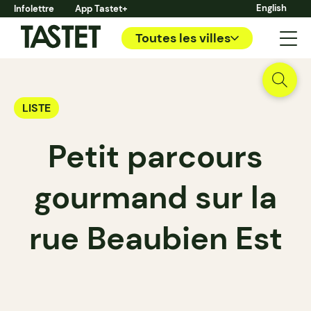
English
Infolettre
App Tastet+
Toutes les villes
LISTE
Petit parcours
gourmand sur la
rue Beaubien Est