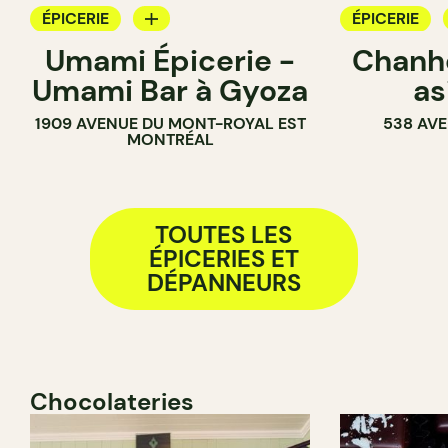
ÉPICERIE
ÉPICERIE
Umami Épicerie -
Chanhd
COMPTOIR
COMPTOIR
Umami Bar à Gyoza
as
1909 AVENUE DU MONT-ROYAL EST
538 AVE
MONTRÉAL
TOUTES LES
ÉPICERIES ET
DÉPANNEURS
Chocolateries