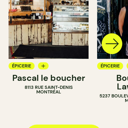
ÉPICERIE
ÉPICERIE
Pascal le boucher
Bo
COMPTOIR
BOUCHER
La
8113 RUE SAINT-DENIS
BOUCHER
MONTRÉAL
5237 BOULE
SANDWICHERIE
M