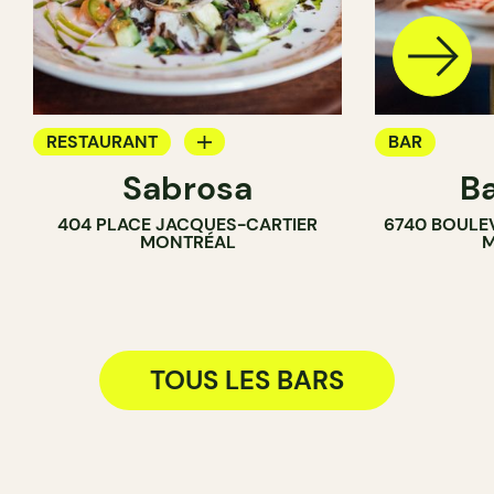
RESTAURANT
BAR
Sabrosa
Ba
BAR
404 PLACE JACQUES-CARTIER
6740 BOULE
BAR À VIN
MONTRÉAL
M
BAR À COCKTAIL
TOUS LES BARS