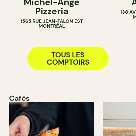
Michel-Ange
Pizzeria
138 A
M
1565 RUE JEAN-TALON EST
MONTRÉAL
TOUS LES
COMPTOIRS
Cafés