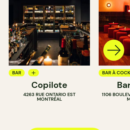
BAR
BAR À COCK
Copilote
Ba
BAR À VIN
4263 RUE ONTARIO EST
1106 BOULE
BAR À COCKTAIL
MONTRÉAL
M