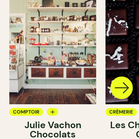
COMPTOIR
CRÈMERIE
Julie Vachon
Les C
CHOCOLATERIE
CHOCOLATE
Chocolats