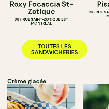
Roxy Focaccia St-
Pis
Zotique
156 RUE S
M
387 RUE SAINT-ZOTIQUE EST
MONTRÉAL
TOUTES LES
SANDWICHERIES
Crème glacée