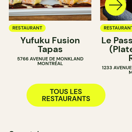
RESTAURANT
RESTAURAN
Yufuku Fusion
Le Pas
Tapas
(Pla
5766 AVENUE DE MONKLAND
MONTRÉAL
1233 AVENUE
M
TOUS LES
RESTAURANTS