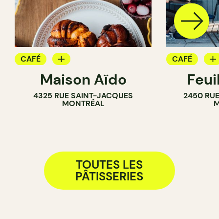
CAFÉ
CAFÉ
Maison Aïdo
Feui
PÂTISSERIE
PÂTISSERIE
4325 RUE SAINT-JACQUES
2450 RUE
MONTRÉAL
M
TOUTES LES
PÂTISSERIES