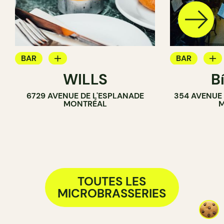
BAR
BAR
WILLS
B
BAR À VIN
BAR À COCK
6729 AVENUE DE L'ESPLANADE
354 AVENUE
BAR À COCKTAIL
BRASSERIE
MONTRÉAL
M
BRASSERIE
TOUTES LES
MICROBRASSERIES