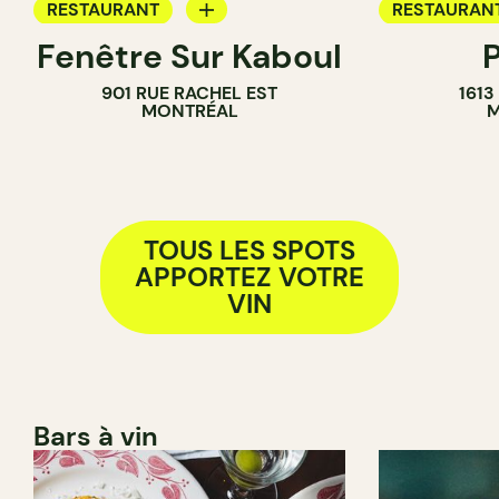
RESTAURANT
RESTAURAN
Fenêtre Sur Kaboul
APPORTEZ VOTRE VIN
APPORTEZ V
901 RUE RACHEL EST
1613
MONTRÉAL
M
TOUS LES SPOTS
APPORTEZ VOTRE
VIN
Bars à vin