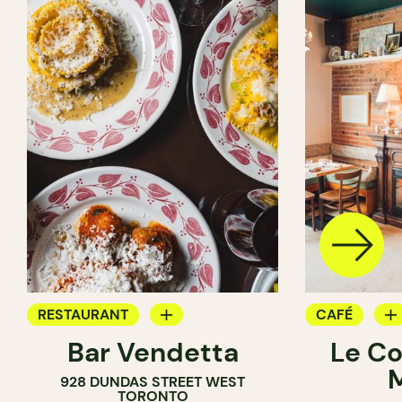
RESTAURANT
CAFÉ
Bar Vendetta
Le Co
BAR À VIN
BAR À VIN
928 DUNDAS STREET WEST
TORONTO