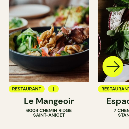
RESTAURANT
RESTAURAN
Le Mangeoir
Espac
APPORTEZ VOTRE VIN
FERME
6004 CHEMIN RIDGE
7 CHE
FERME
SAINT-ANICET
STAN