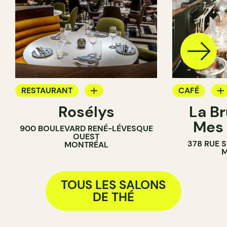
RESTAURANT
CAFÉ
Rosélys
La B
SALLE DE THÉ
SALLE DE T
Mes 
900 BOULEVARD RENÉ-LÉVESQUE
COMPTOIR
OUEST
378 RUE 
MONTRÉAL
M
TOUS LES SALONS
DE THÉ