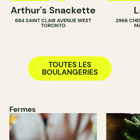
Arthur's Snackette
L
COMPTOIR
CAFÉ
684 SAINT CLAIR AVENUE WEST
2966 CHE
BOULANGER
TORONTO
M
TOUTES LES
BOULANGERIES
Fermes