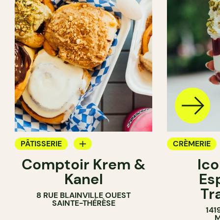
PÂTISSERIE
CRÈMERIE
Comptoir Krem &
Ic
CRÈMERIE
Kanel
Es
COMPTOIR
Tr
8 RUE BLAINVILLE OUEST
SAINTE-THÉRÈSE
141
M