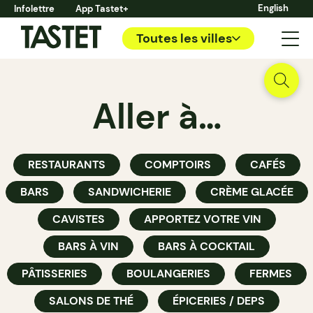
English
Infolettre
App Tastet+
Toutes les villes
Aller à…
RESTAURANTS
COMPTOIRS
CAFÉS
BARS
SANDWICHERIE
CRÈME GLACÉE
CAVISTES
APPORTEZ VOTRE VIN
BARS À VIN
BARS À COCKTAIL
PÂTISSERIES
BOULANGERIES
FERMES
SALONS DE THÉ
ÉPICERIES / DEPS