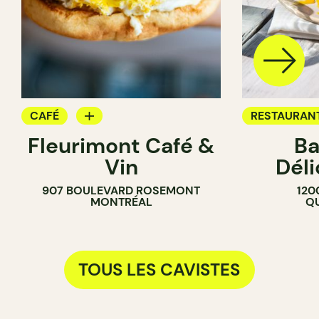
CAFÉ
RESTAURAN
Fleurimont Café &
Ba
SANDWICHERIE
CAFÉ
Vin
Dél
CAVISTE
PÂTISSERIE
907 BOULEVARD ROSEMONT
120
CAVISTE
MONTRÉAL
QU
TOUS LES CAVISTES