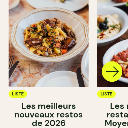
LISTE
LISTE
Les meilleurs
Les 
nouveaux restos
rest
de 2026
Moyen