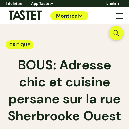
English
Infolettre
App Tastet+
Montréal
CRITIQUE
BOUS: Adresse
chic et cuisine
persane sur la rue
Sherbrooke Ouest