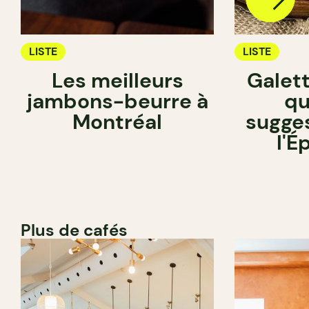
LISTE
LISTE
Les meilleurs
Galett
jambons-beurre à
qu
Montréal
sugge
l'É
Plus de cafés