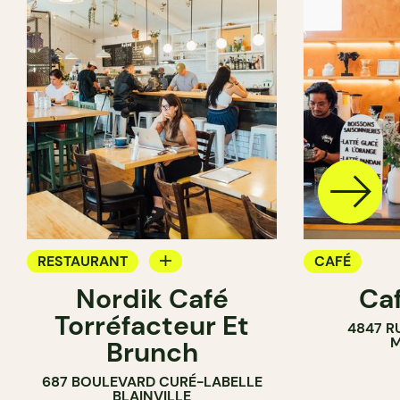
RESTAURANT
CAFÉ
Nordik Café
Caf
CAFÉ
Torréfacteur Et
4847 R
M
Brunch
687 BOULEVARD CURÉ-LABELLE
BLAINVILLE