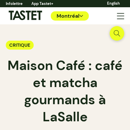
English
Infolettre
App Tastet+
Montréal
CRITIQUE
Maison Café : café
et matcha
gourmands à
LaSalle