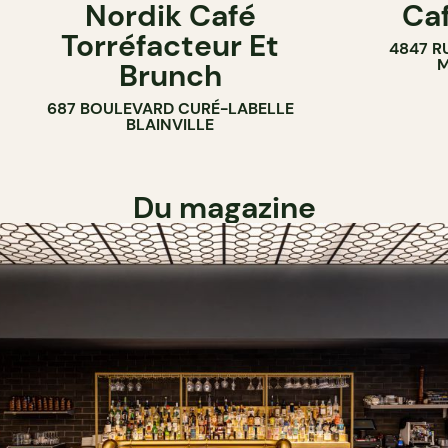
Nordik Café
Caf
CAFÉ
Torréfacteur Et
4847 R
M
Brunch
687 BOULEVARD CURÉ-LABELLE
BLAINVILLE
Du magazine