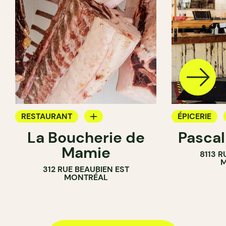
RESTAURANT
ÉPICERIE
La Boucherie de
Pascal
BOUCHER
COMPTOIR
Mamie
8113 R
BOUCHER
M
312 RUE BEAUBIEN EST
SANDWICHE
MONTRÉAL