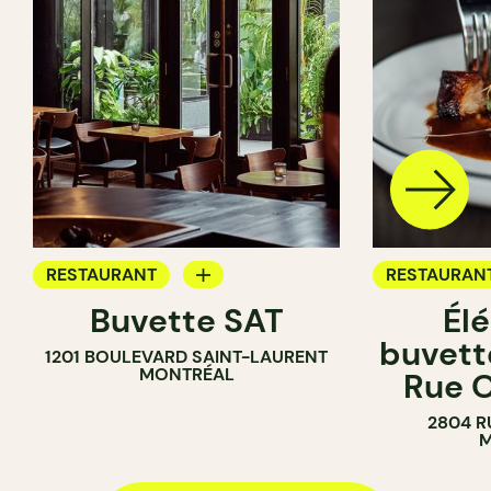
RESTAURANT
RESTAURAN
Buvette SAT
Él
BAR À VIN
BAR À VIN
buvette
1201 BOULEVARD SAINT-LAURENT
BAR À COCKTAIL
BAR À COCK
MONTRÉAL
Rue O
2804 R
M