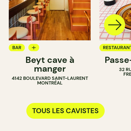
BAR
RESTAURAN
Beyt cave à
Passe
CAVISTE
BAR À VIN
manger
32 R
CAVISTE
FR
4142 BOULEVARD SAINT-LAURENT
MONTRÉAL
TOUS LES CAVISTES