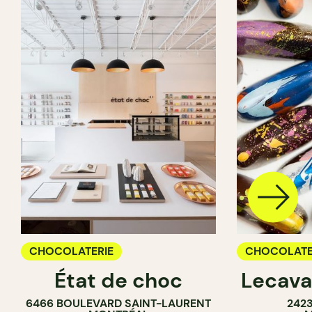
CHOCOLATERIE
CHOCOLATE
État de choc
Lecava
6466 BOULEVARD SAINT-LAURENT
242