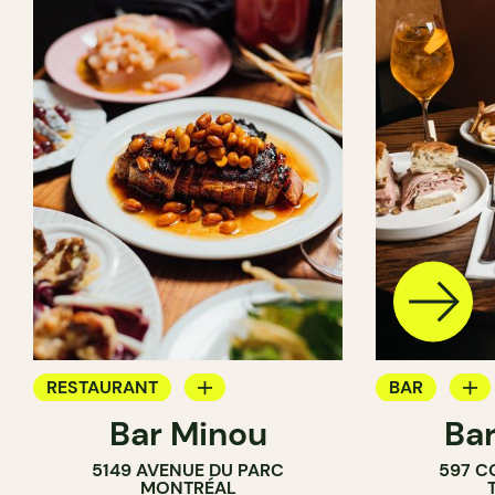
RESTAURANT
BAR
Bar Minou
Bar
BAR À VIN
BAR À VIN
5149 AVENUE DU PARC
597 C
BAR À COCK
MONTRÉAL