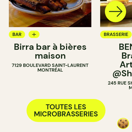
BAR
BRASSERIE
Birra bar à bières
BE
BRASSERIE
maison
Br
Ar
7129 BOULEVARD SAINT-LAURENT
MONTRÉAL
@Sh
245 RUE 
M
TOUTES LES
MICROBRASSERIES