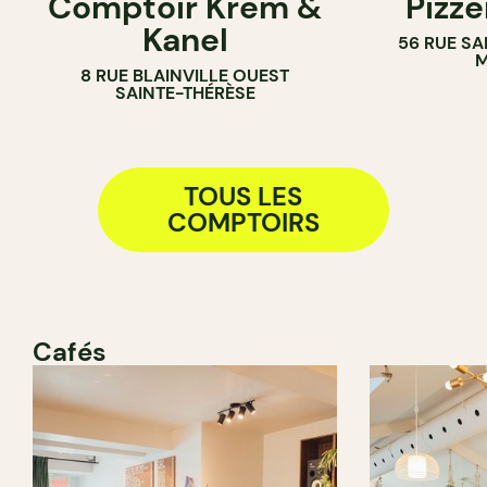
Comptoir Krem &
Pizze
CRÈMERIE
Kanel
56 RUE SA
COMPTOIR
M
8 RUE BLAINVILLE OUEST
SAINTE-THÉRÈSE
TOUS LES
COMPTOIRS
Cafés