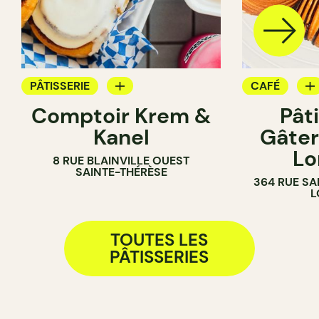
PÂTISSERIE
CAFÉ
Comptoir Krem &
Pât
CRÈMERIE
PÂTISSERIE
Kanel
Gâter
COMPTOIR
BOULANGER
Lo
8 RUE BLAINVILLE OUEST
COMPTOIR
SAINTE-THÉRÈSE
364 RUE SA
L
TOUTES LES
PÂTISSERIES