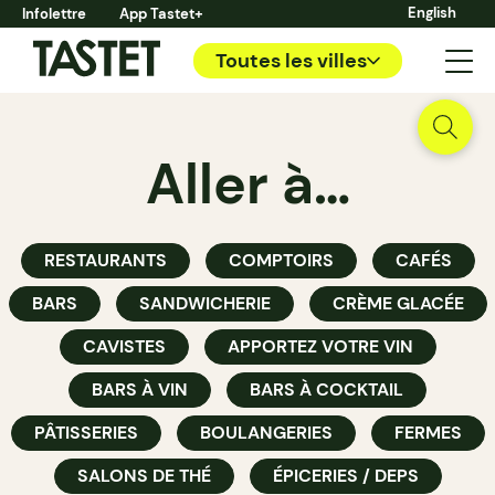
English
Infolettre
App Tastet+
Toutes les villes
Aller à…
RESTAURANTS
COMPTOIRS
CAFÉS
BARS
SANDWICHERIE
CRÈME GLACÉE
CAVISTES
APPORTEZ VOTRE VIN
BARS À VIN
BARS À COCKTAIL
PÂTISSERIES
BOULANGERIES
FERMES
SALONS DE THÉ
ÉPICERIES / DEPS