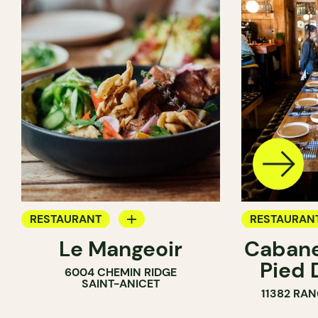
RESTAURANT
RESTAURAN
Le Mangeoir
Cabane
APPORTEZ VOTRE VIN
FERME
Pied 
6004 CHEMIN RIDGE
FERME
SAINT-ANICET
11382 RAN