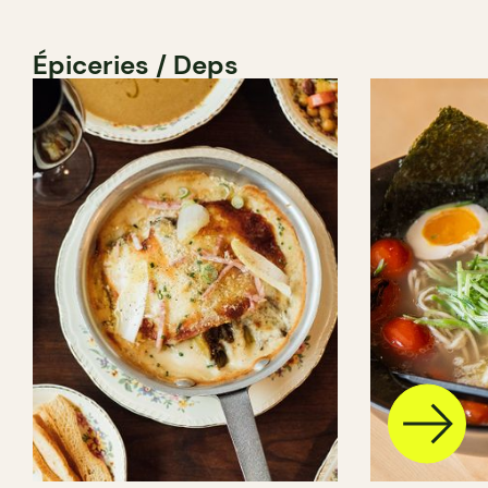
Épiceries / Deps