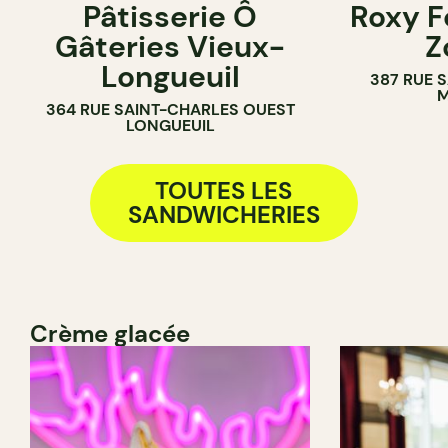
Pâtisserie Ô
Roxy F
PÂTISSERIE
Gâteries Vieux-
Z
BOULANGERIE
Longueuil
387 RUE 
COMPTOIR
M
364 RUE SAINT-CHARLES OUEST
LONGUEUIL
TOUTES LES
SANDWICHERIES
Crème glacée