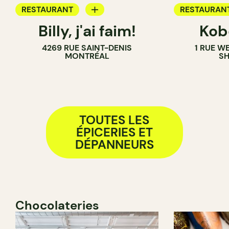
RESTAURANT
RESTAURAN
Billy, j'ai faim!
Kob
ÉPICERIE
ÉPICERIE
4269 RUE SAINT-DENIS
1 RUE W
COMPTOIR
MONTRÉAL
S
TOUTES LES
ÉPICERIES ET
DÉPANNEURS
Chocolateries