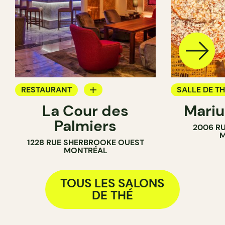
RESTAURANT
SALLE DE T
La Cour des
Mariu
SALLE DE THÉ
BOULANGER
Palmiers
2006 RU
M
1228 RUE SHERBROOKE OUEST
MONTRÉAL
TOUS LES SALONS
DE THÉ