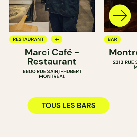
RESTAURANT
BAR
Marci Café -
Montr
BAR
Restaurant
2313 RUE
M
6600 RUE SAINT-HUBERT
MONTRÉAL
TOUS LES BARS