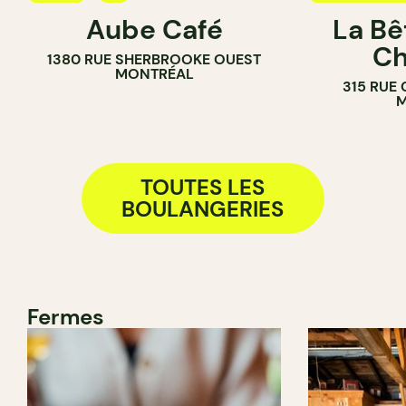
Aube Café
La Bê
PÂTISSERIE
CAFÉ
Ch
1380 RUE SHERBROOKE OUEST
BOULANGERIE
PÂTISSERIE
MONTRÉAL
315 RUE
COMPTOIR
BOULANGER
M
TOUTES LES
BOULANGERIES
Fermes