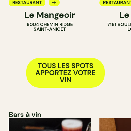
RESTAURANT
RESTAURAN
Le Mangeoir
Le
APPORTEZ VOTRE VIN
APPORTEZ V
6004 CHEMIN RIDGE
7161 BOU
FERME
SAINT-ANICET
L
TOUS LES SPOTS
APPORTEZ VOTRE
VIN
Bars à vin