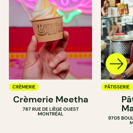
CRÈMERIE
PÂTISSERIE
Crèmerie Meetha
Pâ
CRÈMERIE
Ma
787 RUE DE LIÈGE OUEST
MONTRÉAL
9705 BOUL
M