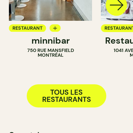
RESTAURANT
RESTAURAN
minnibar
Resta
CAFÉ
750 RUE MANSFIELD
1041 AV
MONTRÉAL
M
TOUS LES
RESTAURANTS