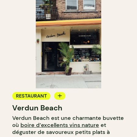
RESTAURANT
Verdun Beach
BAR
Verdun Beach est une charmante buvette
BAR À VIN
où
boire d’excellents vins nature
et
déguster de savoureux petits plats à