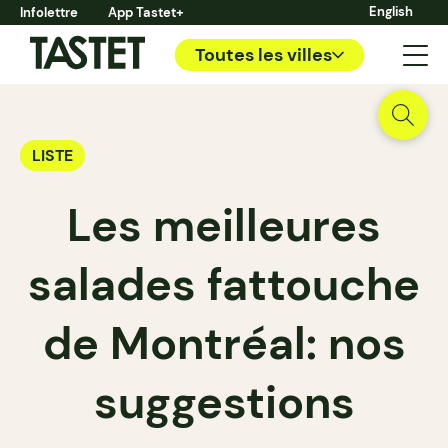
English
Infolettre
App Tastet+
Toutes les villes
LISTE
Les meilleures
salades fattouche
de Montréal: nos
suggestions