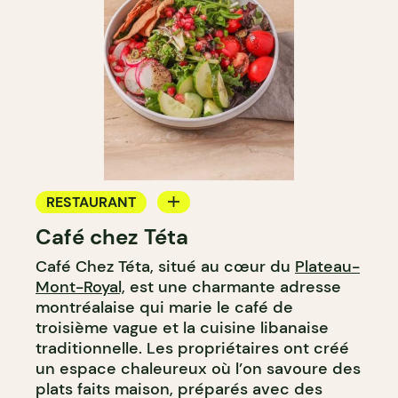
RESTAURANT
Café chez Téta
CAFÉ
Café Chez Téta, situé au cœur du
Plateau-
ÉPICERIE / DEP
Mont-Royal,
est une charmante adresse
montréalaise qui marie le café de
troisième vague et la cuisine libanaise
traditionnelle. Les propriétaires ont créé
un espace chaleureux où l’on savoure des
plats faits maison, préparés avec des