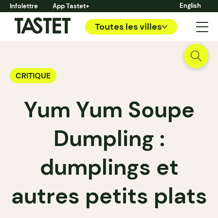
English
Infolettre
App Tastet+
Toutes les villes
CRITIQUE
Yum Yum Soupe
Dumpling :
dumplings et
autres petits plats