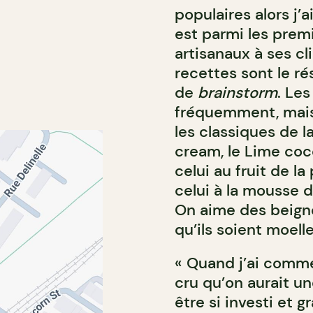
populaires alors j’
est parmi les premi
artisanaux à ses cl
recettes sont le ré
de
brainstorm
. Le
fréquemment, mais 
les classiques de 
cream, le Lime coc
celui au fruit de l
celui à la mousse d
On aime des beigne
qu’ils soient moell
« Quand j’ai comme
cru qu’on aurait un
être si investi et 