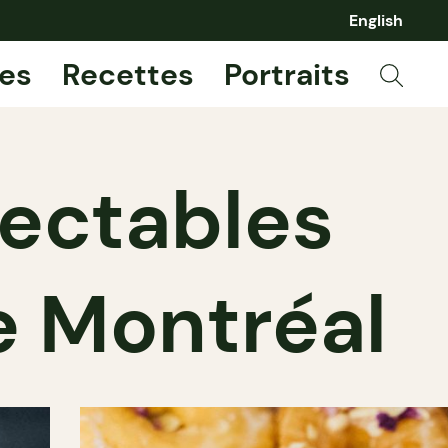
English
es
Recettes
Portraits
lectables
e Montréal