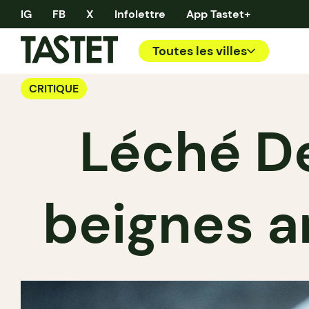
IG
FB
X
Infolettre
App Tastet+
Toutes les villes
CRITIQUE
Léché De
beignes a