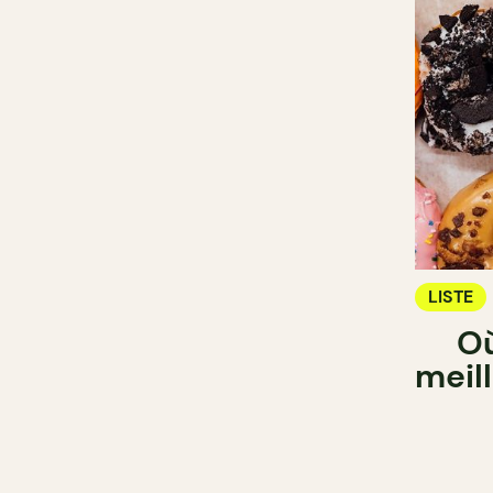
LISTE
Où
meil