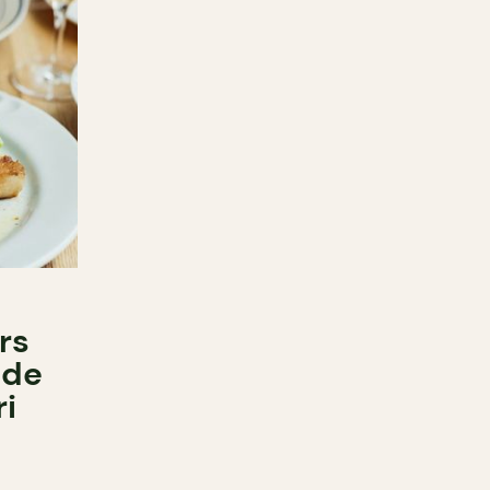
rs
 de
i