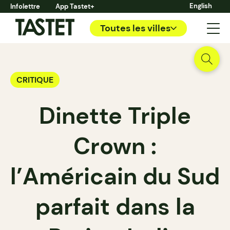
English
Infolettre
App Tastet+
Toutes les villes
CRITIQUE
Dinette Triple
Crown :
l’Américain du Sud
parfait dans la