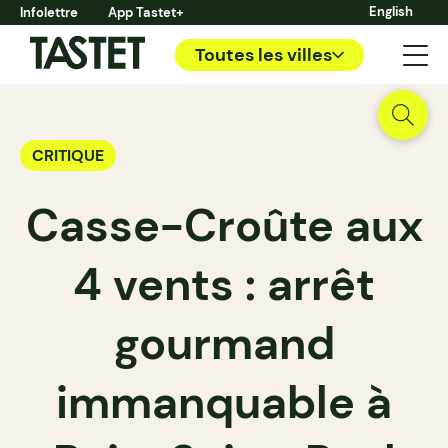
English
Infolettre
App Tastet+
Toutes les villes
CRITIQUE
Casse-Croûte aux
4 vents : arrêt
gourmand
immanquable à