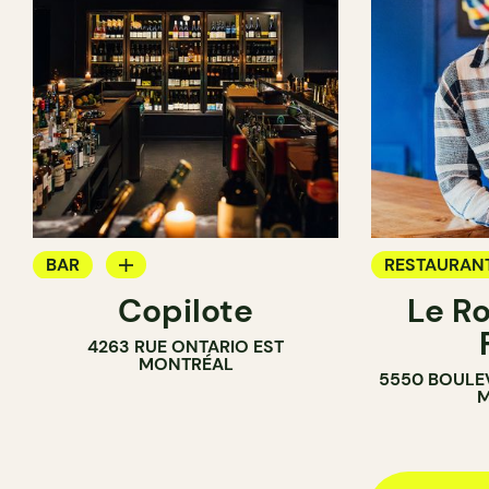
BAR
RESTAURAN
Copilote
Le R
BAR À VIN
BAR
4263 RUE ONTARIO EST
BAR À COCKTAIL
MONTRÉAL
5550 BOULE
M