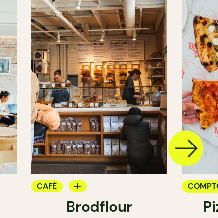
CAFÉ
COMPT
Brodflour
Pi
PÂTISSERIE