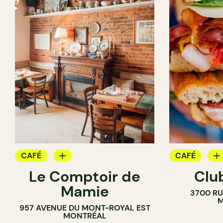
CAFÉ
CAFÉ
Le Comptoir de
Clu
BAR À VIN
SANDWICHE
Mamie
3700 RU
M
957 AVENUE DU MONT-ROYAL EST
MONTRÉAL