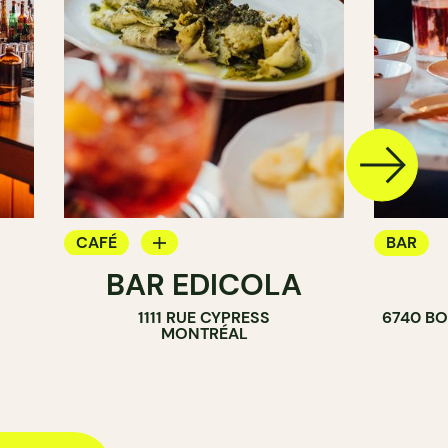
CAFÉ
BAR
BAR EDICOLA
BAR
1111 RUE CYPRESS
6740 BO
MONTRÉAL