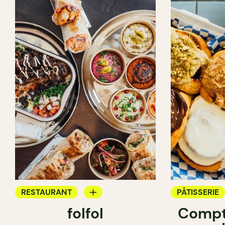
RESTAURANT
PÂTISSERIE
folfol
Compt
COMPTOIR
CRÈMERIE