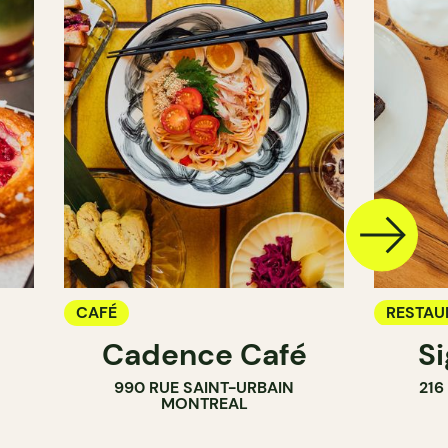
CAFÉ
RESTAU
Cadence Café
S
CAFÉ
990 RUE SAINT-URBAIN
216
MONTREAL