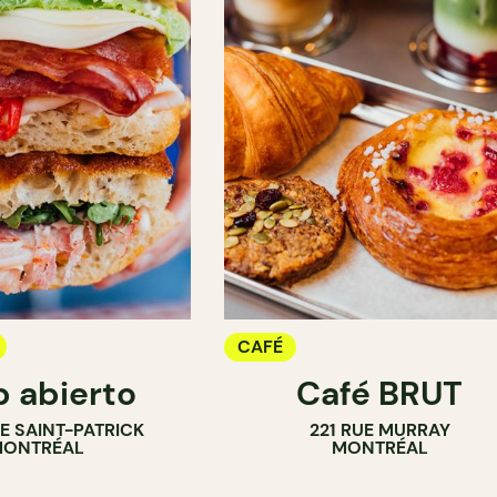
CAFÉ
b abierto
Café BRUT
RIE
E SAINT-PATRICK
221 RUE MURRAY
ONTRÉAL
MONTRÉAL