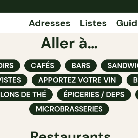
Adresses
Listes
Guid
Aller à…
IRS
CAFÉS
BARS
SANDWI
ISTES
APPORTEZ VOTRE VIN
B
LONS DE THÉ
ÉPICERIES / DEPS
MICROBRASSERIES
Restaurants