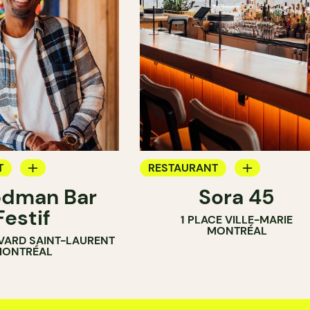
T
RESTAURANT
odman Bar
Sora 45
BAR
Festif
1 PLACE VILLE-MARIE
BAR À COCKTAIL
MONTRÉAL
VARD SAINT-LAURENT
ONTRÉAL