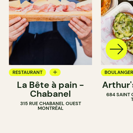
RESTAURANT
BOULANGER
La Bête à pain -
Arthur
CAFÉ
COMPTOIR
Chabanel
684 SAINT
PÂTISSERIE
315 RUE CHABANEL OUEST
BOULANGERIE
MONTRÉAL