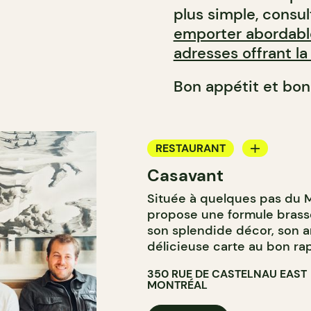
plus simple, consu
emporter abordabl
adresses offrant la 
Bon appétit et bon
RESTAURANT
Casavant
BAR À VIN
Située à quelques pas du 
propose une formule brass
son splendide décor, son a
délicieuse carte au bon rap
350 RUE DE CASTELNAU EAST
MONTRÉAL