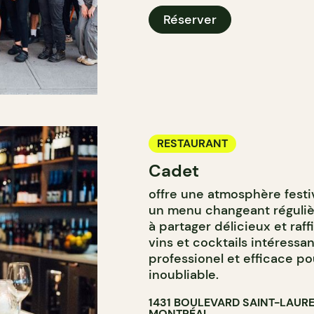
Réserver
RESTAURANT
Cadet
offre une atmosphère fest
un menu changeant réguliè
à partager délicieux et raff
vins et cocktails intéressa
professionel et efficace p
inoubliable.
1431 BOULEVARD SAINT-LAUR
MONTRÉAL