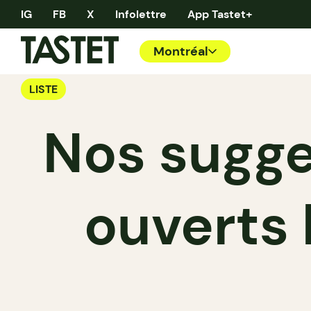
IG
FB
X
Infolettre
App Tastet+
Montréal
LISTE
Nos sugge
ouverts l