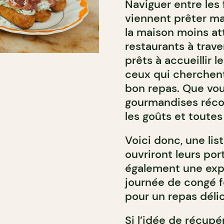
Naviguer entre les f
viennent prêter mai
la maison moins at
restaurants à travers
prêts à accueillir 
ceux qui cherchen
bon repas. Que vou
gourmandises récon
les goûts et toutes
Voici donc, une li
ouvriront leurs port
également une exp
journée de congé f
pour un repas délic
Si l’idée de récup