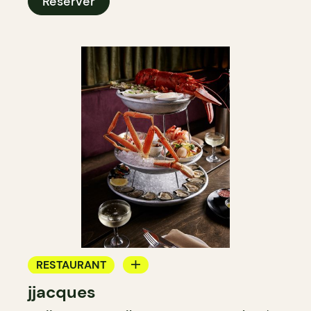
Réserver
RESTAURANT
jjacques
BAR