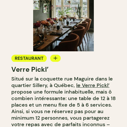
RESTAURANT
Verre Pickl’
COMPTOIR
Situé sur la coquette rue Maguire dans le
quartier Sillery, à Québec,
le Verre Pickl’
propose une formule inhabituelle, mais ô
combien intéressante: une table de 12 à 18
places et un menu fixe de 5 à 6 services.
Ainsi, si vous ne réservez pas pour au
minimum 12 personnes, vous partagerez
votre repas avec de parfaits inconnus –