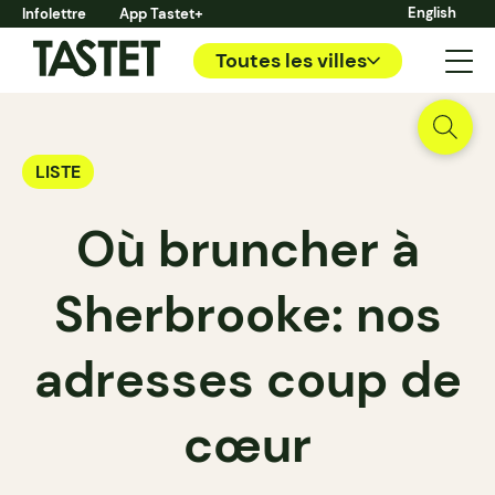
English
Infolettre
App Tastet+
Toutes les villes
LISTE
Où bruncher à
Sherbrooke: nos
adresses coup de
cœur