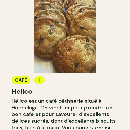
CAFÉ
Helico
BOULANGERIE
Hélico est un café pâtisserie situé à
COMPTOIR
Hochelaga. On vient ici pour prendre un
bon café et pour savourer d’excellents
délices sucrés, dont d’excellents biscuits
frais, faits à la main. Vous pouvez choisir