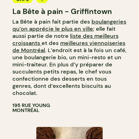
La Bête à pain - Griffintown
BOULANGERIE
La Bête à pain fait partie des
boulangeries
COMPTOIR
qu’on apprécie le plus en ville
; elle fait
CAVISTE
aussi partie de notre
liste des meilleurs
croissants
et des
meilleures viennoiseries
de Montréal
. L’endroit est à la fois un café,
une boulangerie bio, un mini-resto et un
mini-traiteur. En plus d’y préparer de
succulents petits repas, le chef vous
confectionne des desserts en tous
genres, dont d’excellents biscuits au
chocolat.
195 RUE YOUNG
MONTRÉAL