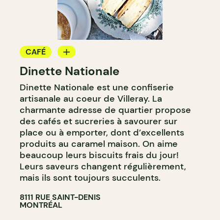
CAFÉ
Dinette Nationale
ÉPICERIE / DEP
Dinette Nationale est une confiserie
CRÈME GLACÉE
artisanale au coeur de Villeray. La
COMPTOIR
charmante adresse de quartier propose
des cafés et sucreries à savourer sur
place ou à emporter, dont d’excellents
produits au caramel maison. On aime
beaucoup leurs biscuits frais du jour!
Leurs saveurs changent régulièrement,
mais ils sont toujours succulents.
8111 RUE SAINT-DENIS
MONTRÉAL