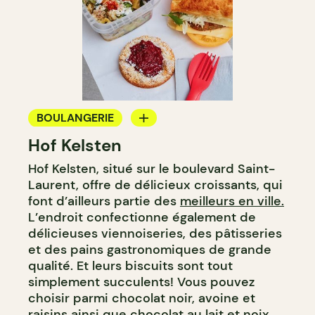
BOULANGERIE
Hof Kelsten
COMPTOIR
Hof Kelsten, situé sur le boulevard Saint-
Laurent, offre de délicieux croissants, qui
font d’ailleurs partie des
meilleurs en ville.
L’endroit confectionne également de
délicieuses viennoiseries, des pâtisseries
et des pains gastronomiques de grande
qualité. Et leurs biscuits sont tout
simplement succulents! Vous pouvez
choisir parmi chocolat noir, avoine et
raisins ainsi que chocolat au lait et noix