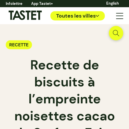
English
Infolettre
App Tastet+
Toutes les villes
RECETTE
Recette de
biscuits à
l’empreinte
noisettes cacao