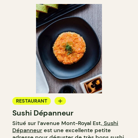
RESTAURANT
Sushi Dépanneur
ÉPICERIE / DEP
Situé sur l’avenue Mont-Royal Est,
Sushi
COMPTOIR
Dépanneur
est une excellente petite
adresse pour déguster de très bons sushi.