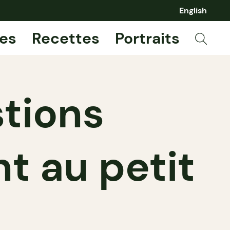
English
es
Recettes
Portraits
stions
t au petit