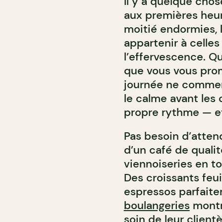
Il y a quelque ch
aux premières heur
moitié endormies, l
appartenir à celles
l’effervescence. Qu
que vous vous pro
journée ne commen
le calme avant les 
propre rythme — et
Pas besoin d’attendr
d’un café de quali
viennoiseries en to
Des croissants feui
espressos parfaite
boulangeries
montré
soin de leur clientè