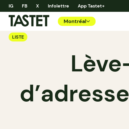
IG
FB
X
Infolettre
App Tastet+
Montréal
LISTE
Lève-
d’adresse