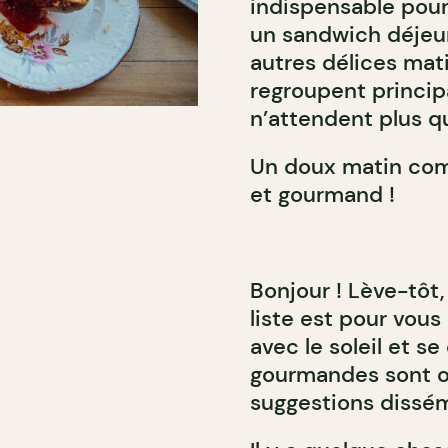
indispensable pou
un sandwich déjeun
autres délices mat
regroupent princi
n’attendent plus q
Un doux matin com
et gourmand !
Bonjour ! Lève-tôt
liste est pour vous 
avec le soleil et 
gourmandes sont ou
suggestions dissémi